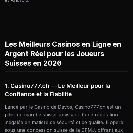
et Android.
Les Meilleurs Casinos en Ligne en
Argent Réel pour les Joueurs
Suisses en 2026
1. Casino777.ch — Le Meilleur pour la
Confiance et la Fiabilité
Lancé par le Casino de Davos, Casino777.ch est un
pilier du marché suisse, jouissant d'une réputation
inégalée en matière de sécurité et de qualité. Il opère
sous une concession suisse de la CFMJ, offrant aux