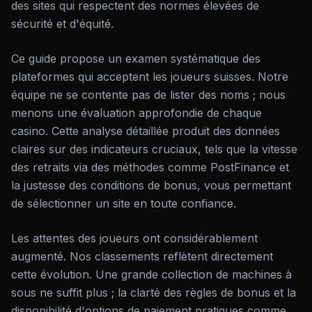
des sites qui respectent des normes élevées de
sécurité et d'équité.
Ce guide propose un examen systématique des
plateformes qui acceptent les joueurs suisses. Notre
équipe ne se contente pas de lister des noms ; nous
menons une évaluation approfondie de chaque
casino. Cette analyse détaillée produit des données
claires sur des indicateurs cruciaux, tels que la vitesse
des retraits via des méthodes comme PostFinance et
la justesse des conditions de bonus, vous permettant
de sélectionner un site en toute confiance.
Les attentes des joueurs ont considérablement
augmenté. Nos classements reflètent directement
cette évolution. Une grande collection de machines à
sous ne suffit plus ; la clarté des règles de bonus et la
disponibilité d'options de paiement pratiques comme