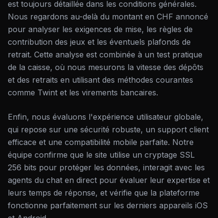
est toujours détaillée dans les conditions générales.
Nous regardons au-delà du montant en CHF annoncé
pour analyser les exigences de mise, les règles de
contribution des jeux et les éventuels plafonds de
retrait. Cette analyse est combinée à un test pratique
de la caisse, où nous mesurons la vitesse des dépôts
et des retraits en utilisant des méthodes courantes
comme Twint et les virements bancaires.
Enfin, nous évaluons l'expérience utilisateur globale,
qui repose sur une sécurité robuste, un support client
efficace et une compatibilité mobile parfaite. Notre
équipe confirme que le site utilise un cryptage SSL
256 bits pour protéger les données, interagit avec les
agents du chat en direct pour évaluer leur expertise et
leurs temps de réponse, et vérifie que la plateforme
fonctionne parfaitement sur les derniers appareils iOS