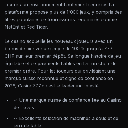
joueurs un environnement hautement sécurisé. La
plateforme propose plus de 1'000 jeux, y compris des
titres populaires de fournisseurs renommés comme
NetEnt et Red Tiger.
Le casino accueille les nouveaux joueurs avec un
bonus de bienvenue simple de 100 % jusqu'à 777
CHF sur leur premier dépôt. Sa longue histoire de jeu
équitable et de paiements fiables en fait un choix de
premier ordre. Pour les joueurs qui privilégient une
marque suisse reconnue et digne de confiance en
2026, Casino777.ch est le leader incontesté.
✓ Une marque suisse de confiance liée au Casino
de Davos
✓ Excellente sélection de machines à sous et de
jeux de table