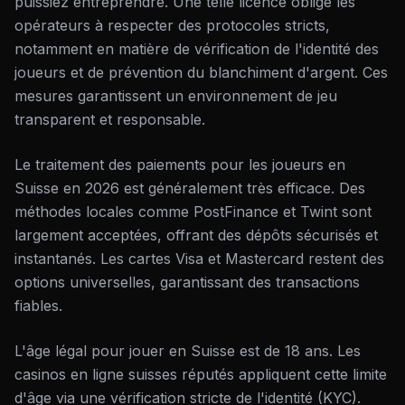
puissiez entreprendre. Une telle licence oblige les
opérateurs à respecter des protocoles stricts,
notamment en matière de vérification de l'identité des
joueurs et de prévention du blanchiment d'argent. Ces
mesures garantissent un environnement de jeu
transparent et responsable.
Le traitement des paiements pour les joueurs en
Suisse en 2026 est généralement très efficace. Des
méthodes locales comme PostFinance et Twint sont
largement acceptées, offrant des dépôts sécurisés et
instantanés. Les cartes Visa et Mastercard restent des
options universelles, garantissant des transactions
fiables.
L'âge légal pour jouer en Suisse est de 18 ans. Les
casinos en ligne suisses réputés appliquent cette limite
d'âge via une vérification stricte de l'identité (KYC).