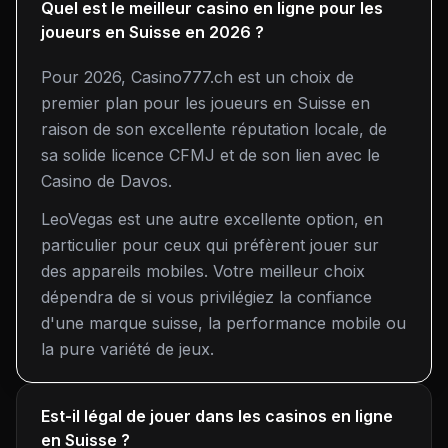
Quel est le meilleur casino en ligne pour les
joueurs en Suisse en 2026 ?
Pour 2026, Casino777.ch est un choix de
premier plan pour les joueurs en Suisse en
raison de son excellente réputation locale, de
sa solide licence CFMJ et de son lien avec le
Casino de Davos.
LeoVegas est une autre excellente option, en
particulier pour ceux qui préfèrent jouer sur
des appareils mobiles. Votre meilleur choix
dépendra de si vous privilégiez la confiance
d'une marque suisse, la performance mobile ou
la pure variété de jeux.
Est-il légal de jouer dans les casinos en ligne
en Suisse ?