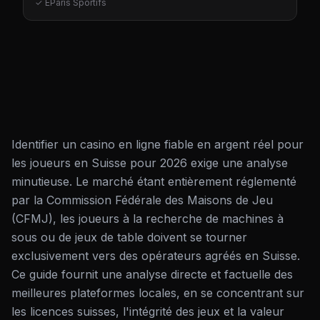
✓ EParis Sportifs
Identifier un casino en ligne fiable en argent réel pour
les joueurs en Suisse pour 2026 exige une analyse
minutieuse. Le marché étant entièrement réglementé
par la Commission Fédérale des Maisons de Jeu
(CFMJ), les joueurs à la recherche de machines à
sous ou de jeux de table doivent se tourner
exclusivement vers des opérateurs agréés en Suisse.
Ce guide fournit une analyse directe et factuelle des
meilleures plateformes locales, en se concentrant sur
les licences suisses, l'intégrité des jeux et la valeur