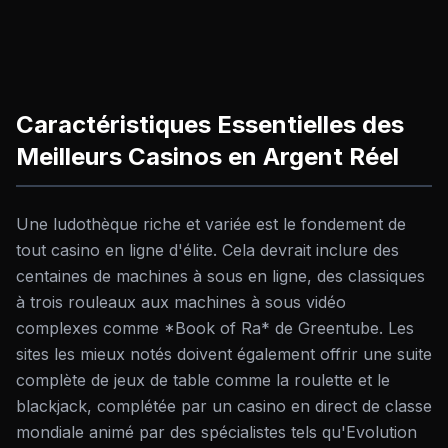
Caractéristiques Essentielles des
Meilleurs Casinos en Argent Réel
Une ludothèque riche et variée est le fondement de
tout casino en ligne d'élite. Cela devrait inclure des
centaines de machines à sous en ligne, des classiques
à trois rouleaux aux machines à sous vidéo
complexes comme *Book of Ra* de Greentube. Les
sites les mieux notés doivent également offrir une suite
complète de jeux de table comme la roulette et le
blackjack, complétée par un casino en direct de classe
mondiale animé par des spécialistes tels qu'Evolution