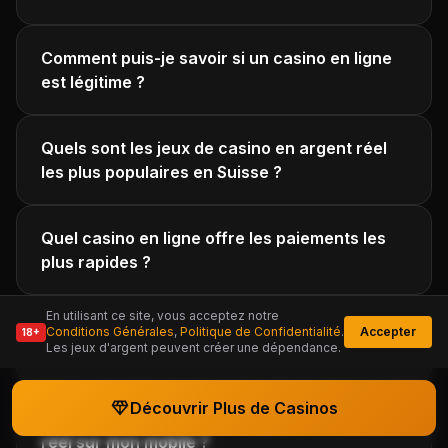
Comment puis-je savoir si un casino en ligne
est légitime ?
Quels sont les jeux de casino en argent réel
les plus populaires en Suisse ?
Quel casino en ligne offre les paiements les
plus rapides ?
En utilisant ce site, vous acceptez notre
Quelles méthodes de paiement puis-je utiliser
Conditions Générales
,
Politique de Confidentialité
.
Accepter
18+
Les jeux d'argent peuvent créer une dépendance.
dans les casinos en ligne suisses ?
Découvrir Plus de Casinos
Puis-je jouer à des jeux de casino en argent
réel sur mon mobile ?