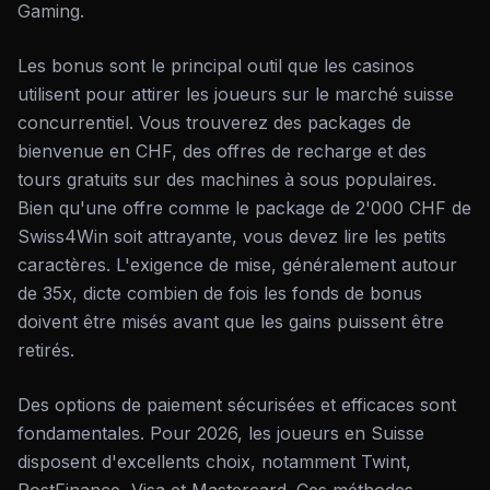
Gaming.
Les bonus sont le principal outil que les casinos
utilisent pour attirer les joueurs sur le marché suisse
concurrentiel. Vous trouverez des packages de
bienvenue en CHF, des offres de recharge et des
tours gratuits sur des machines à sous populaires.
Bien qu'une offre comme le package de 2'000 CHF de
Swiss4Win soit attrayante, vous devez lire les petits
caractères. L'exigence de mise, généralement autour
de 35x, dicte combien de fois les fonds de bonus
doivent être misés avant que les gains puissent être
retirés.
Des options de paiement sécurisées et efficaces sont
fondamentales. Pour 2026, les joueurs en Suisse
disposent d'excellents choix, notamment Twint,