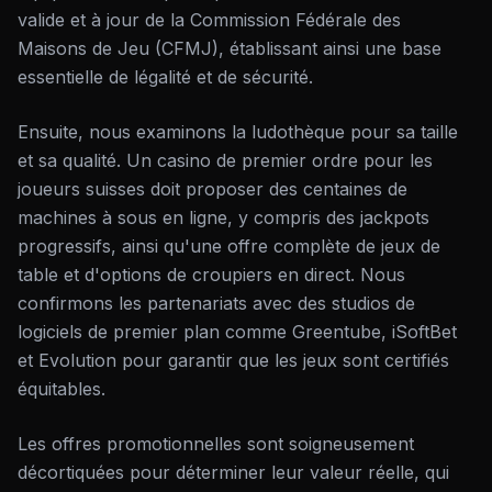
valide et à jour de la Commission Fédérale des
Maisons de Jeu (CFMJ), établissant ainsi une base
essentielle de légalité et de sécurité.
Ensuite, nous examinons la ludothèque pour sa taille
et sa qualité. Un casino de premier ordre pour les
joueurs suisses doit proposer des centaines de
machines à sous en ligne, y compris des jackpots
progressifs, ainsi qu'une offre complète de jeux de
table et d'options de croupiers en direct. Nous
confirmons les partenariats avec des studios de
logiciels de premier plan comme Greentube, iSoftBet
et Evolution pour garantir que les jeux sont certifiés
équitables.
Les offres promotionnelles sont soigneusement
décortiquées pour déterminer leur valeur réelle, qui