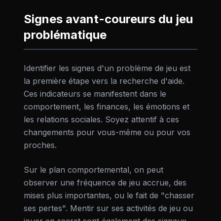
Signes avant-coureurs du jeu
problématique
Identifier les signes d'un problème de jeu est
la première étape vers la recherche d'aide.
Ces indicateurs se manifestent dans le
comportement, les finances, les émotions et
les relations sociales. Soyez attentif à ces
changements pour vous-même ou pour vos
proches.
Sur le plan comportemental, on peut
observer une fréquence de jeu accrue, des
mises plus importantes, ou le fait de "chasser
ses pertes". Mentir sur ses activités de jeu ou